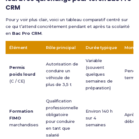
CRM
Pour y voir plus clair, voici un tableau comparatif centré sur
ce qui t’attend concrètement pendant et après ta scolarité
en
Bac Pro CRM
.
Élément
Rôle principal
Durée typique
Moment
Variable
Autorisation de
Permis
(souvent
conduire un
Pendant
poids lourd
quelques
véhicule de
termin
(C / CE)
semaines de
plus de 3,5 t
préparation)
Qualification
professionnelle
Formation
Environ 140 h
obligatoire
Après 
FIMO
sur 4
pour conduire
début 
marchandises
semaines
en tant que
salarié