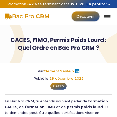
Promotion
-42%
se terminant dans
17:11:19
.
En profiter »
Bac Pro
CRM
Découvrir
CACES, FIMO, Permis Poids Lourd :
Quel Ordre en Bac Pro CRM ?
Par
Clément Sentein
Publié le
29 décembre 2025
CACES
En Bac Pro CRM, tu entends souvent parler de
formation
CACES
, de
formation FIMO
et de
permis poids lourd
. Tu
te demandes peut-être quelles certifications viser en