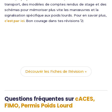
transport, des modèles de comptes rendus de stage et des
schémas pour mémoriser plus vite les manœuvres et la
signalisation spécifique aux poids lourds. Pour en savoir plus,
c’est par ici
. Bon courage dans tes révisions 🚀
Prêt(e) à réussir ton examen ?
Révise efficacement avec nos
201 Fiches de
Révision
pour le Bac Pro CRM et maximise tes
chances de réussite !
Découvrir les Fiches de Révision →
Questions fréquentes sur
cACES,
FIMO, Permis Poids Lourd